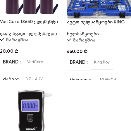
3000 mAh (რეალური)
VariCore 18650 ელემენტი
ავტო ხელსაწყოები KING
ROY – MDA218
დატენვადი ელემენტები
ხელსაწყოები
მარაგშია
მარაგშია
20.00
₾
650.00
₾
BRAND:
BRAND:
VariCore
King Roy
ᲫᲐᲑᲕᲐ:
ᲛᲝᲓᲔᲚᲘ:
3.7 – 4.2V
MDA-218
ᲢᲘᲞᲘ:
ᲢᲘᲞᲘ:
18650 Li-Ion
პროფესიონალური
ᲢᲔᲕᲐᲓᲝᲑᲐ
ᲗᲐᲕᲐᲙᲔᲑᲘᲡ
ᲠᲐᲝᲓᲔᲜᲝᲑᲐ:
3000 mAh (რეალური)