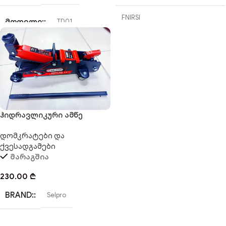
ᲤᲣᲜᲥᲪᲘᲐ
FNIRSI
ᲛᲝᲓᲔᲚᲘ:
TD01
არის
ᲛᲝᲓᲔᲚᲘ:
FDM01
ᲔᲚᲔᲛᲔᲜᲢᲘᲡ ᲢᲘᲞᲘ
ᲒᲐᲖᲝᲛᲕᲘᲡ ᲓᲘᲐᲞᲐᲖᲝᲜᲘ:
AAA x4 (4ც)
30 ~ 130dB
ჰიდრავლიკური ამწე
ᲔᲙᲠᲐᲜᲘᲡ ᲜᲐᲗᲣᲠᲐ
დომკრატი SELPRO 2.5 T.
ᲝᲠᲘᲒᲘᲜᲐᲚᲘ:
კი
დომკრატები და
არის
ქვესადგამები
მარაგშია
230.00
₾
BRAND:
Selpro