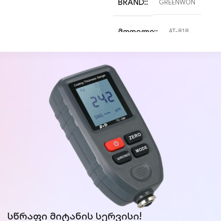
BRAND:
GREENWON
ᲛᲝᲓᲔᲚᲘ:
AT-818
ᲢᲘᲞᲘ:
ხელის ალკოტესტი
სწრაფი მიტანის სერვისი!