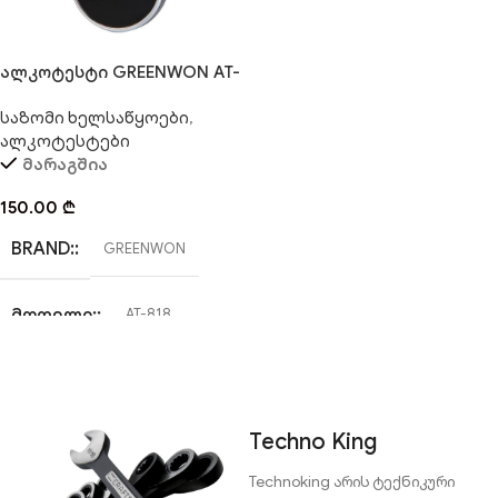
218ც.
ალკოტესტი GREENWON AT-
ᲝᲠᲘᲒᲘᲜᲐᲚᲘ:
დიახ
818
საზომი ხელსაწყოები
,
ალკოტესტები
მარაგშია
150.00
₾
BRAND:
GREENWON
ᲛᲝᲓᲔᲚᲘ:
AT-818
ᲢᲘᲞᲘ:
ხელის ალკოტესტი
Techno King
Technoking არის ტექნიკური