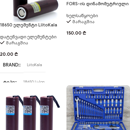
FORS-ის დინამომეტრიული
ქანჩი 40-210 N.m
ხელსაწყოები
მარაგშია
18650 ელემენტი LiitoKala
150.00
₾
დატენვადი ელემენტები
მარაგშია
20.00
₾
BRAND:
LiitoKala
ᲢᲘᲞᲘ:
18650 Li-Ion
ᲫᲐᲑᲕᲐ:
3.7 – 4.2V
ᲢᲔᲕᲐᲓᲝᲑᲐ