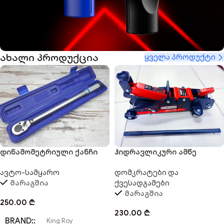
ახალი პროდუქცია
ყველა პროდუქტი
პროდუქციის საუკეთესო არჩევანი
ძალა შენს ხელშია
აღმოაჩინე მეტი
დინამომეტრიული ქანჩი
ჰიდრავლიკური ამწე
KING ROY
დომკრატი SELPRO 2.5 T.
ავტო-სამყარო
დომკრატები და
მარაგშია
ქვესადგამები
მარაგშია
250.00
₾
230.00
₾
BRAND:
King Roy