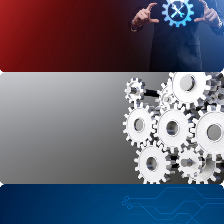
შენი საიმედო
ტექნიკური პარტნიორი
პროდუქციის ნახვა
აირჩიეთ ხარისხი