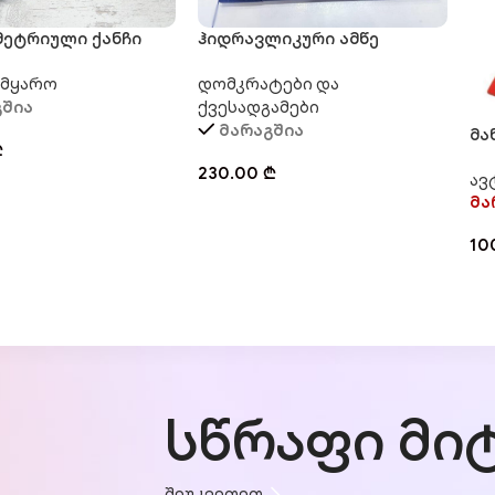
მეტრიული ქანჩი
ჰიდრავლიკური ამწე
Y
დომკრატი SELPRO 2.5 T.
ამყარო
დომკრატები და
გშია
ქვესადგამები
მარაგშია
მა
₾
TO
230.00
₾
ავ
მა
10
სწრაფი მიტ
შეუკვეთეთ