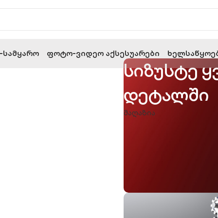
-Სამყარო
Ფოტო-Ვიდეო Აქსესუარები
Ხელსაწყოე
იც საქმეს
სიზუსტე ყ
ბს
დეტალში
მაღაზია
შენი საიმ