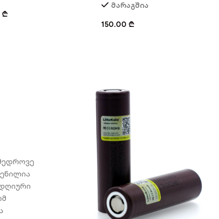
მარაგშია
0
₾
150.00
₾
ამედროვე
გენილია
ლდღიური
ომ
ა