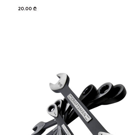
20.00
₾