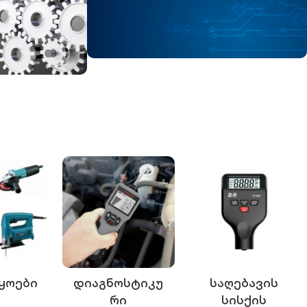
 პარტნიორი
აირჩიეთ ტექნიკა,
რომელსაც ენდობით
ი
მაღაზია
ყოები
Დიაგნოსტიკუ
Საღებავის
Რი
Სისქის